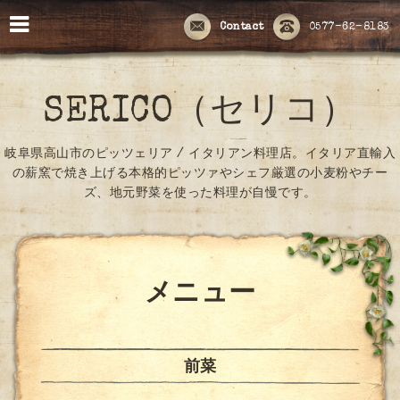
Contact
0577-62-8183
SERICO（セリコ）
岐阜県高山市のピッツェリア / イタリアン料理店。イタリア直輸入
の薪窯で焼き上げる本格的ピッツァやシェフ厳選の小麦粉やチー
ズ、地元野菜を使った料理が自慢です。
メニュー
前菜