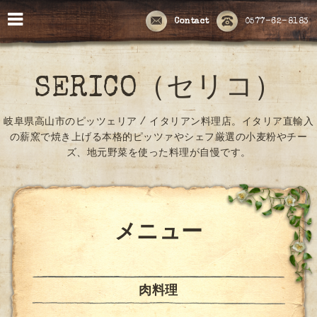
Contact
0577-62-8183
SERICO（セリコ）
岐阜県高山市のピッツェリア / イタリアン料理店。イタリア直輸入
の薪窯で焼き上げる本格的ピッツァやシェフ厳選の小麦粉やチー
ズ、地元野菜を使った料理が自慢です。
メニュー
肉料理