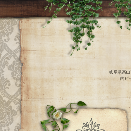
岐阜県高山
的ピ